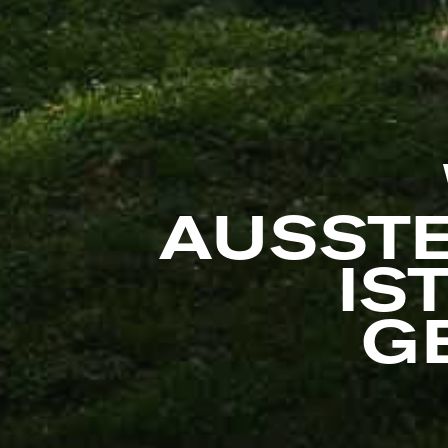
AUSST
IS
G