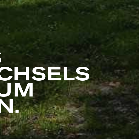
S
CHSELS
EUM
N.