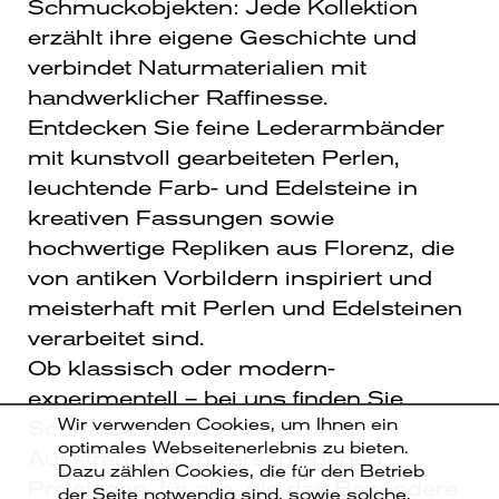
Schmuckobjekten: Jede Kollektion
erzählt ihre eigene Geschichte und
verbindet Naturmaterialien mit
handwerklicher Raffinesse.
Entdecken Sie feine Lederarmbänder
mit kunstvoll gearbeiteten Perlen,
leuchtende Farb- und Edelsteine in
kreativen Fassungen sowie
hochwertige Repliken aus Florenz, die
von antiken Vorbildern inspiriert und
meisterhaft mit Perlen und Edelsteinen
verarbeitet sind.
Ob klassisch oder modern-
experimentell – bei uns finden Sie
Wir verwenden Cookies, um Ihnen ein
Schmuck mit Charakter und
optimales Webseitenerlebnis zu bieten.
Ausstrahlung, in verschiedenen
Dazu zählen Cookies, die für den Betrieb
Preislagen, für alle, die das Besondere
der Seite notwendig sind, sowie solche,