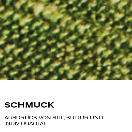
S
C
H
M
U
C
K
AUSDRUCK VON STIL, KULTUR UND
INDIVIDUALITÄT