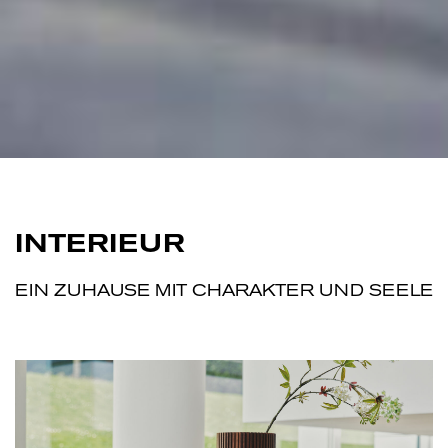
I
N
T
E
R
I
E
U
R
EIN ZUHAUSE MIT CHARAKTER UND SEELE