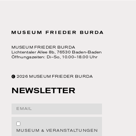
MUSEUM FRIEDER BURDA
Lichtentaler Allee 8b, 76530 Baden-Baden
Öffnungszeiten: Di–So, 10.00–18.00 Uhr
2026 MUSEUM FRIEDER BURDA
NEWSLETTER
Email Address
Wir verwenden Cookies, um Ihnen ein optimales
MUSEUM & VERANSTALTUNGEN
Webseitenerlebnis zu bieten. Dazu zählen Cookies,