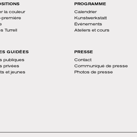
SITIONS
PROGRAMME
er la couleur
Calendrier
-première
Kunstwerkstatt
e
Événements
 Turrell
Ateliers et cours
TES GUIDÉES
PRESSE
es publiques
Contact
es privées
Communiqué de presse
ts et jeunes
Photos de presse