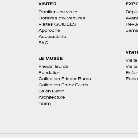
VISITER
EXPO
Planifier une visite
Dépli
Horaires d'ouvertures
Avant
Visites GUIDÉES
Revu
Approche
James
Accessibilité
FAQ
VISI
LE MUSÉE
Visit
Frieder Burda
Visit
Fondation
Enfan
Collection Frieder Burda
École
Collection Franz Burda
Salon Berlin
Architecture
Team