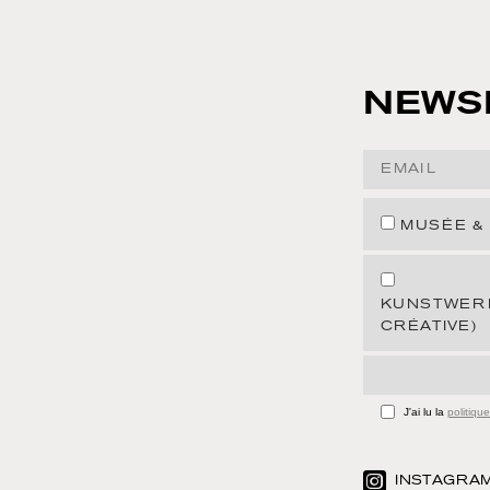
NEWS
Email Address
MUSÉE &
KUNSTWERK
CRÉATIVE)
J'ai lu la
politique
INSTAGRA