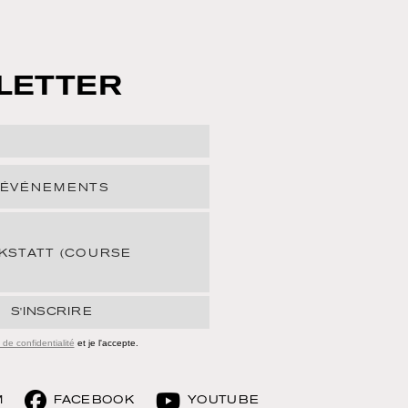
LETTER
 ÉVÉNEMENTS
STATT (COURSE
S'INSCRIRE
 de confidentialité
et je l'accepte.
M
FACEBOOK
YOUTUBE