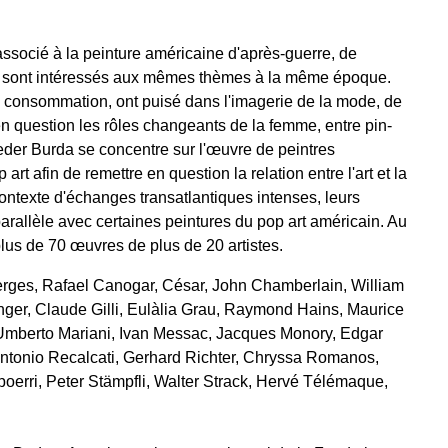
associé à la peinture américaine d'après-guerre, de
e sont intéressés aux mêmes thèmes à la même époque.
t la consommation, ont puisé dans l'imagerie de la mode, de
 en question les rôles changeants de la femme, entre pin-
eder Burda se concentre sur l'œuvre de peintres
rt afin de remettre en question la relation entre l'art et la
texte d'échanges transatlantiques intenses, leurs
rallèle avec certaines peintures du pop art américain. Au
lus de 70 œuvres de plus de 20 artistes.
Berges, Rafael Canogar, César, John Chamberlain, William
nger, Claude Gilli, Eulàlia Grau, Raymond Hains, Maurice
, Umberto Mariani, Ivan Messac, Jacques Monory, Edgar
ntonio Recalcati, Gerhard Richter, Chryssa Romanos,
poerri, Peter Stämpfli, Walter Strack, Hervé Télémaque,