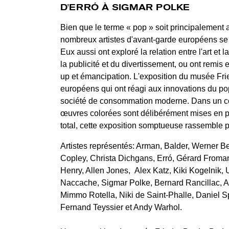
D'ERRÓ À SIGMAR POLKE
Bien que le terme « pop » soit principalement 
nombreux artistes d'avant-garde européens s
Eux aussi ont exploré la relation entre l'art e
la publicité et du divertissement, ou ont remis
up et émancipation. L'exposition du musée Fri
européens qui ont réagi aux innovations du pop a
société de consommation moderne. Dans un con
œuvres colorées sont délibérément mises en pa
total, cette exposition somptueuse rassemble p
Artistes représentés: Arman, Balder, Werner 
Copley, Christa Dichgans, Erró, Gérard Froma
Henry, Allen Jones, Alex Katz, Kiki Kogelnik
Naccache, Sigmar Polke, Bernard Rancillac, A
Mimmo Rotella, Niki de Saint-Phalle, Daniel S
Fernand Teyssier et Andy Warhol.